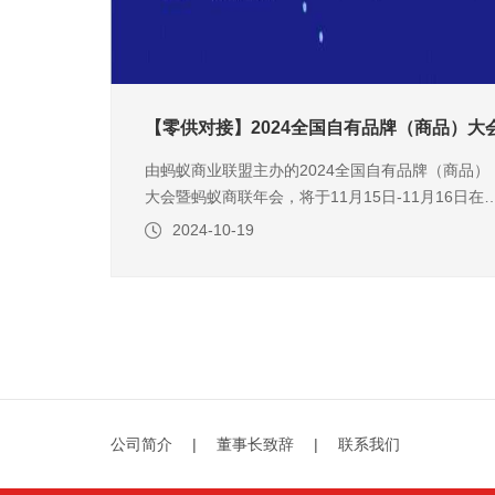
【零供对接】2024全国自有品牌（商品）
由蚂蚁商业联盟主办的2024全国自有品牌（商品）
大会暨蚂蚁商联年会，将于11月15日-11月16日在
南长沙举办，本次大会整合了行业内优秀的零售商
2024-10-19
供应商、专家等，齐聚一堂，让零供对接更加高效
实现多方共赢。1、零售商带需参会，精准选品上百
家零售商超的BOSS及采购共同参加此次大会，为
现大会现场对
公司简介
|
董事长致辞
|
联系我们