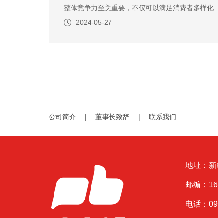
整体竞争力至关重要，不仅可以满足消费者多样化
求，又可以提升品牌形象、增强市场竞争力、提高
2024-05-27
客忠诚度以及促进整体发展。水产重要性水产是超
生鲜品类中最具增长潜力和差异化优势的一个品类
但也是最难经营的一个品类。水产是商超经营的重
品类，在吸引客流、稳定客
公司简介
|
董事长致辞
|
联系我们
地址：新
邮编：161
电话：0999